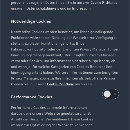
personenbezogenen Daten finden Sie in unserer
Cookie Richtlinie
,
Geschlossen
,
öffnet am
Montag 08:00
unserem
Datenschutzhinweis
und im
Impressum
.
Notwendige Cookies
Service
Geschlossen
,
öffnet am
Montag 06:30
Notwendige Cookies werden benötigt, um Ihnen grundlegende
Funktionen während der Nutzung der Webseite zur Verfügung zu
stellen. Zu diesen Funktionen gehört z. B. der
Fahrzeugkonfigurator oder der Ensighten Privacy Manager (unser
Einwilligungsmanagementtool). Der Ensighten Privacy Manager
Zurück nach oben
verwendet Cookies, um Informationen darüber zu speichern, ob
und wenn ja, für welche Kategorien von Cookies Benutzer ihre
Einwilligung erteilt haben. Weitere Informationen zum Ensighten
Modelle
Privacy Manager, sowie zu Ihren Rechten als betroffene Person
können Sie in unserer
Cookie Richtlinie
nachlesen.
Kaufen & leasen
Alle Modelle
Performance Cookies
Modelle vergleichen
Service & Zubehör
Performance Cookies sammeln Informationen
Neuwagensuche
darüber, wie unsere Webseite genutzt wird (z. B.
Elektromodelle
Anzahl der Besuche, Verweildauer). Diese Cookies
Gebrauchtwagensuche
Support
werden zur Optimierung der Webseite verwendet.
Saisonale Angebote
Plug-in-Hybride