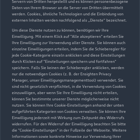
Servern von Dritten hergestellt und es können personenbezogene
Daten von Ihrem Browser an die Server von Dritten übermittelt
werden. Cookies, ähnliche Technologien und die Einbindung von
externen Inhalten werden nachfolgend als „Dienste“ bezeichnet.
Um diese Dienste nutzen zu können, benötigen wir Ihre
An den Bäckerwiesen 4
Einwilligung. Mit einem Klick auf "Alle akzeptieren" erteilen Sie
17489 Greifswald
Ihre Einwilligung zur Verwendung aller Dienste. Sie können auch
einzelne Einwilligungen erteilen, indem Sie die Schieberegler für
jede Cookie-Kategorie einzeln anklicken und diese Einstellungen
03834 57670
durch Klicken auf "Einstellungen speichern und fortfahren"
speichern. Falls Sie keinen der Schieberegler anklicken, werden
audi@autohausgreif.de
nur die notwendigen Cookies (z. B. der Ensighten Privacy
Manager, unser Einwilligungsmanagementtool) verwendet. Sie
sind nicht gesetzlich verpflichtet, in die Verwendung von Cookies
Kontaktdaten herunterladen
einzuwilligen, aber wenn Sie Ihre Einwilligung nicht erteilen,
können Sie bestimmte unserer Dienste möglicherweise nicht
nutzen. Sie können Ihre Cookie-Einstellungen anhand der unten
aufgeführten Kategorien von Cookies verwalten. Sie können Ihre
Öffnungszeiten
Einwilligung jederzeit mit Wirkung zum Zeitpunkt des Widerrufs
widerrufen. Für den Widerruf der Einwilligung beachten Sie bitte
die "Cookie-Einstellungen" in der Fußzeile der Webseite. Weitere
Informationen sowie konkrete Hinweise zur Verwendung Ihrer
Verkauf